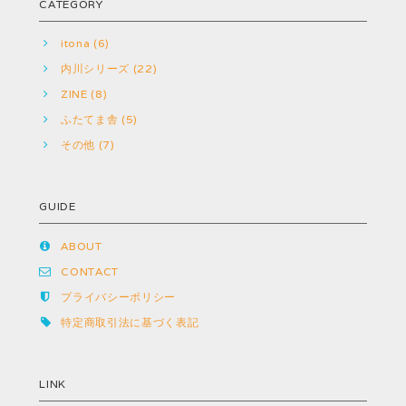
CATEGORY
itona (6)
内川シリーズ (22)
ZINE (8)
ふたてま舎 (5)
その他 (7)
GUIDE
ABOUT
CONTACT
プライバシーポリシー
特定商取引法に基づく表記
LINK