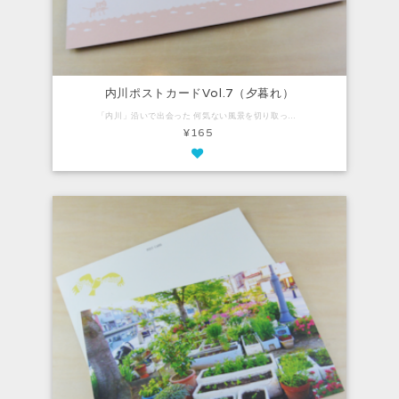
内川ポストカードVol.7（夕暮れ）
「内川」沿いで出会った 何気ない風景を切り取ったポストカード。 ナチュラルで気品があり、 柔らかい風合いのファインペーパーを使用しています。 Vol.7は、内川の夕暮れ。 奈呉町の観光駐車場から川へ降りたところ。 【内容】 ・ポストカード：1枚（100mm×148mm）
¥165