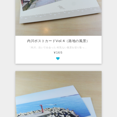
内川ポストカードVol.4（路地の風景）
「内川」沿いで出会った 何気ない風景を切り取ったポストカード。 ナチュラルで気品があり、 柔らかい風合いのファインペーパーを使用しています。 Vol.4は、海に近いエリアの路地。 猫とカラスが迎えてくれています。 【内容】 ・ポストカード：1枚（100mm×148mm）
¥165