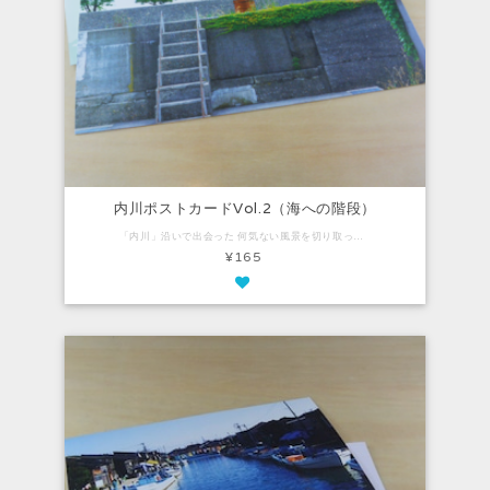
内川ポストカードVol.2（海への階段）
「内川」沿いで出会った 何気ない風景を切り取ったポストカード。 ナチュラルで気品があり、 柔らかい風合いのファインペーパーを使用しています。 Vol.2は、内川沿いからすぐ近くの海へ向かう階段。 こういう階段がいたるところにあります。 【内容】 ・ポストカード：1枚（100mm×148mm）
¥165