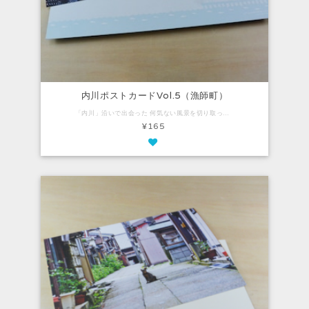
内川ポストカードVol.5（漁師町）
「内川」沿いで出会った 何気ない風景を切り取ったポストカード。 ナチュラルで気品があり、 柔らかい風合いのファインペーパーを使用しています。 Vol.4は、中新橋のたもとからの眺め。 水辺の近さはもちろん、漁船や漁具が間近にあって、 漁師町らしい風景です。 【内容】 ・ポストカード：1枚（100mm×148mm）
¥165