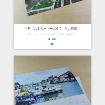
内川ポストカードVol.6（川沿い農園）
「内川」沿いで出会った 何気ない風景を切り取ったポストカード。 ナチュラルで気品があり、 柔らかい風合いのファインペーパーを使用しています。 Vol.6は、東橋付近のパッチワークのようなガーデン。 魚が入っていたトロ箱をプランター代わりに、 お花やお野菜などが育てられています。 【内容】 ・ポストカード：1枚（100mm×148mm）
¥165