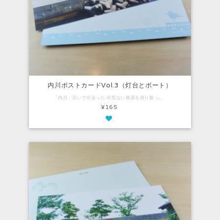
内川ポストカードVol.3（灯台とボート）
「内川」沿いで出会った 何気ない風景を切り取ったポストカード。 ナチュラルで気品があり、 柔らかい風合いのファインペーパーを使用しています。 Vol.3は、奈呉の浦大橋からの風景。 消波ブロックと赤い灯台の先から、弧を描いてボートが戻ってきます。 【内容】 ・ポストカード：1枚（100mm×148mm）
¥165