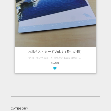
内川ポストカードVol.1（祭りの日）
「内川」沿いで出会った 何気ない風景を切り取ったポストカード。 ナチュラルで気品があり、 柔らかい風合いのファインペーパーを使用しています。 Vol.1は、中の橋から立山連峰（うっすら見えます）を眺めた風景。 地元のお祭りで、川にかかる橋には大漁旗が飾られています。 【内容】 ・ポストカード：1枚（100mm×148mm）
¥165
CATEGORY