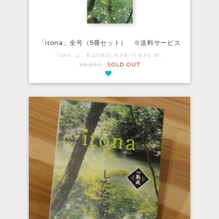
「itona」全号（5冊セット） ※送料サービス
「itona」は、 富山の風土に向き合って生きる 30～50代の女性たちが、 カメラ片手に自らペンをとり、 自分たちの日常を紹介する冊子です。 実に4年ぶり第5号の発行を記念し、5冊セット、送料サービスのスペシャルセット販売です。 〈通常価格〉1,650円×5号=8,250円（税込）+送料 のところ、 ------------ 《スペシャル価格》 5号セット+送料込みで8,250円（税込） ------------ でのスペシャル販売です！
¥8,250
SOLD OUT