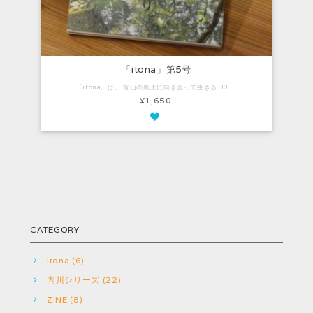
「itona」第5号
「itona」は、 富山の風土に向き合って生きる 30～50代の女性たちが、 カメラ片手に自らペンをとり、 自分たちの日常を紹介する冊子です。 --- itona 第5号 2019 7/31 発行 したたる祈り。 006［profile］itonaな20人の女子たち 018 庄川の水の音［砺波市］ 028 石を拾う人々［朝日町］ 038 虫谷に住む ［立山町］ 048 神仏とともに暮らす［南砺市］ 060 旅のススメ、富山のススメ。 064 近所の地蔵さん［富山市］ 072 自然界の麓へ〜里山で過ごす〜［富山市］ 082 唐島大祭～獅子舞からのエトセトラ～［氷見市］ 098 なんなんちゃん［南砺市］ 104 わたしのキッチン［上市町］ 112 バスケットボールにハマりました!! 118 奈呉の神様たち［射水市］ 130 本で知る「未知のふるさと」 138 デフォルメされた雪の記憶 146［特集］富山の水辺を楽しむ 【サイズ】A5版・160ページオールカラー（広告なし） ********** 「itona」Vol.5 “itona” is a small informational magazine that is written by ladies that are in their twenties to fifties, who love the customs and lifestyles in Toyama. This magazine is for them to share about their daily lives by writing down their experiences themselves. --- itona Vol.54 released in July 31st, 2019 Toyama Prefecture has Various Mountains 006 [Profile] Writers of itona. The 20 itona ladies. 018 The sound of Water [Tonami City] 028 People Picking up Stones [Asahi machi] 038 Living in Mushitani [Tateyama machi] 048 Living with Gods [Nanto City] 060 Recommendation of Travel 064 Jizo Bodhisattva [Toyama City] 072 The Foot of the Natural World [Toyama City] 082 Lion Dance [Himi City] 098 Thank you Amida Buddha [Nanto City] 104 My Kitchen [Kamiichi machi] 112 I got into basketball !! 118 Gods in Nago [Imizu City] 130 Unknown Hometown 136 Snow Memory 146 [Special] Activities on the Waterfront 【Size】A5・160 full-color pages (no advertisement)
¥1,650
CATEGORY
itona (6)
内川シリーズ (22)
ZINE (8)