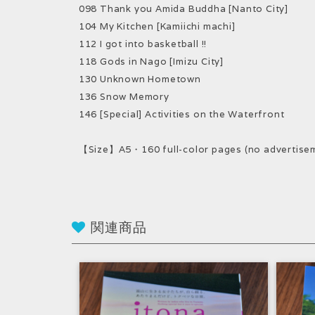
098 Thank you Amida Buddha [Nanto City]
104 My Kitchen [Kamiichi machi]
112 I got into basketball !!
118 Gods in Nago [Imizu City]
130 Unknown Hometown
136 Snow Memory
146 [Special] Activities on the Waterfront
【Size】A5・160 full-color pages (no advertise
関連商品