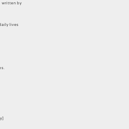
s written by
aily lives
es.
y]