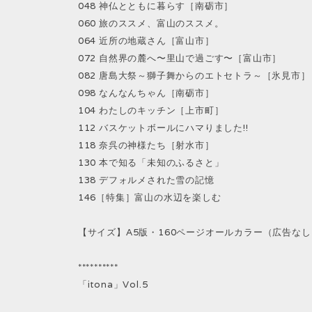
048 神仏とともに暮らす［南砺市］
060 旅のススメ、富山のススメ。
064 近所の地蔵さん［富山市］
072 自然界の麓へ〜里山で過ごす〜［富山市］
082 唐島大祭～獅子舞からのエトセトラ～［氷見市］
098 なんなんちゃん［南砺市］
104 わたしのキッチン［上市町］
112 バスケットボールにハマりました!!
118 奈呉の神様たち［射水市］
130 本で知る「未知のふるさと」
138 デフォルメされた雪の記憶
146［特集］富山の水辺を楽しむ
【サイズ】A5版・160ページオールカラー（広告なし
**********
「itona」Vol.5