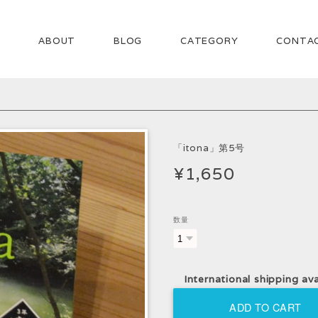
E
ABOUT
BLOG
CATEGORY
CONTA
「itona」第5号
¥1,650
数量
International shipping ava
ADD TO CART