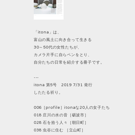
「itona」は、
富山の風土に向き合って生きる
30～50代の女性たちが、
カメラ片手に自らペンをとり、
自分たちの日常を紹介する冊子です。
---
itona 第5号 2019 7/31 発行
したたる祈り。
006［profile］itonaな20人の女子たち
018 庄川の水の音［砺波市］
028 石を拾う人々［朝日町］
038 虫谷に住む ［立山町］