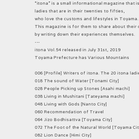
“itona” is a small informational magazine that i
ladies that are in their twenties to fifties,
who love the customs and lifestyles in Toyama.
This magazine is for them to share about their d
by writing down their experiences themselves.
---
itona Vol.54 released in July 31st, 2019
Toyama Prefecture has Various Mountains
006 [Profile] Writers of itona. The 20 itona ladi
018 The sound of Water [Tonami City]
028 People Picking up Stones [Asahi machi]
038 Living in Mushitani [Tateyama machi]
048 Living with Gods [Nanto City]
060 Recommendation of Travel
064 Jizo Bodhisattva [Toyama City]
072 The Foot of the Natural World [Toyama Cit
082 Lion Dance [Himi City]