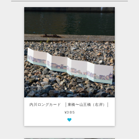
内川ロングカード │東橋〜山王橋（右岸）│
¥385