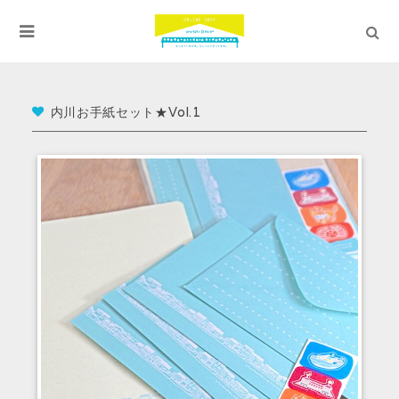
内川お手紙セット★Vol.1