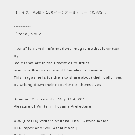
【サイズ】A5版・160ページオールカラー（広告なし）
**********
「itona」Vol.2
“itona” is a small informational magazine that is written
by
ladies that are in their twenties to fifties,
who love the customs and lifestyles in Toyama.
This magazine is for them to share about their daily lives
by writing down their experiences themselves.
---
itona Vol.2 released in May 31st, 2013
Pleasure of Winter in Toyama Prefecture
006 [Profile] Writers of itona. The 16 itona ladies.
016 Paper and Soil [Asahi machi]