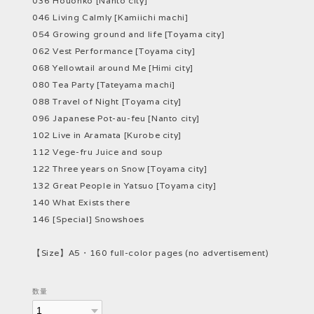
036 Houonko [Nanto city]
046 Living Calmly [Kamiichi machi]
054 Growing ground and life [Toyama city]
062 Vest Performance [Toyama city]
068 Yellowtail around Me [Himi city]
080 Tea Party [Tateyama machi]
088 Travel of Night [Toyama city]
096 Japanese Pot-au-feu [Nanto city]
102 Live in Aramata [Kurobe city]
112 Vege-fru Juice and soup
122 Three years on Snow [Toyama city]
132 Great People in Yatsuo [Toyama city]
140 What Exists there
146 [Special] Snowshoes
【Size】A5・160 full-color pages (no advertisement)
数量