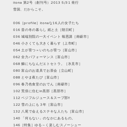
itona 第2号（創刊号）2013 5/31 発行
雪国、だからこそ。
006［profile］itonaな16人の女子たち
016 昔の冬の暮らし 紙と土［朝日町］
036 城端別院の一大イベント 報恩講［南砺市］
046 小さくても大きく暮らす［上市町］
054 土が育つ＝いのちが育つ［富山市］
062 全力パフォーマンス［富山市］
068 鰤にちなんだエトセトラ。［氷見市］
080 富山のお道具でお茶会［立山町］
088 とやま夜たび［富山市］
096 春乃色食堂のおでん［南砺市］
102 荒俣に住むin黒部［黒部市］
112 ベジフルジュース＆スープ部!!
122 雪の上にも３年［富山市］
132 八尾で会えるステキな人たち［富山市］
140 「何もない」のなかにあるもの。
146［特集］ゆる～く楽しむスノーシュー